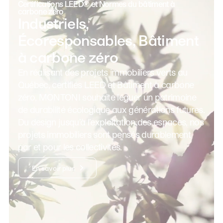
Certifications LEED® et Normes du bâtiment à
carbone zéro
Industriels,
Écoresponsables, Bâtiment
à carbone zéro
En réalisant des projets immobiliers verts au
Québec, certifiés LEED et Bâtiment à carbone
zéro, MONTONI souhaite léguer un patrimoine
de durabilité écologique aux générations futures.
Du design jusqu’à l’exploitation des espaces, nos
projets immobiliers sont pensés durablement
par et pour les collectivités.
En savoir plus